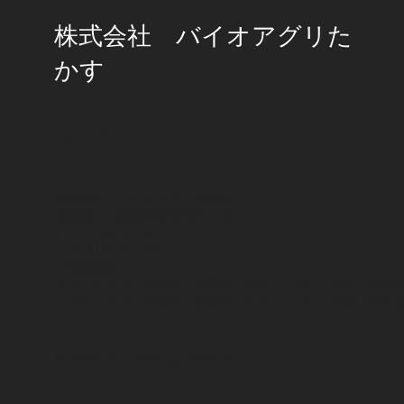
株式会社 バイオアグリた
かす
Location
株式会社 バイオアグリたかす
北海道上川郡鷹栖町南2条2丁目1
TEL : 0166-87-5032
FAX : 0166-87-5041
【営業時間】
５月～１１月 月曜日〜土曜日 9:00～17:00 日曜・祝日
１２月～４月 月曜日～金曜日 9:00～17:00 日曜・祝日
© 2035 by Baioaguritakasu